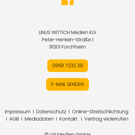
LINUS WITTICH Medien KG
Peter-Henlein-Straße 1
91301 Forchheim
09191 7232 39
E-MAIL SENDEN
Impressum
I
Datenschutz
I
Online-Streitschlichtung
I
AGB
I
Mediadaten
I
Kontakt
I
Vertrag widerrufen
© LW Medien GmbH