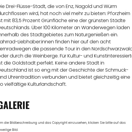
ie Drei-Flüsse-Stadt, die von Enz, Nagold und Würm
urchflossen wird, hat noch viel mehr zu bieten: Pforzheim
st mit 83,5 Prozent Grünfläche eine der grünsten Städte
Deutschlands. Über 100 Kilometer an Wanderwegen laden
innerhalb des Stadtgebietes zum Naturgenießen ein.
ahrrad-Liebhaber:innen finden hier auf den acht
Fernradwegen die passende Tour in den Nordschwarzwal
der durch die Weinberge. Für Kultur- und Kunstinteressier
st die Goldstadt perfekt. Keine andere Stadt in
Deutschland ist so eng mit der Geschichte der Schmuck-
nd Uhrentradition verbunden und bietet gleichzeitig eine
o vielfältige Kulturlandschaft.
GALERIE
m die Bildbeschreibung und das Copyright einzusehen, klicken Sie bitte auf das
eweilige Bild.