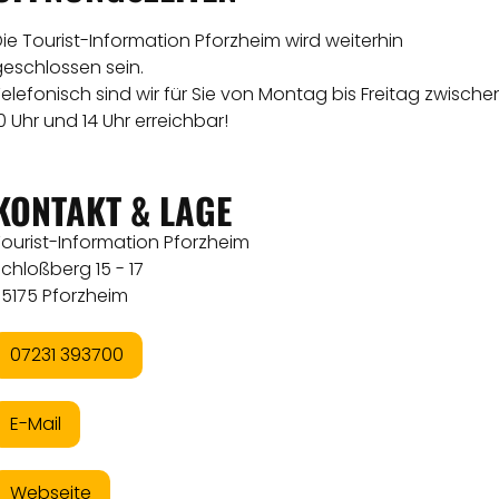
ie Tourist-Information Pforzheim wird weiterhin
geschlossen sein.
elefonisch sind wir für Sie von Montag bis Freitag zwische
0 Uhr und 14 Uhr erreichbar!
KONTAKT & LAGE
ourist-Information Pforzheim
chloßberg 15 - 17
75175 Pforzheim
07231 393700
E-Mail
Webseite