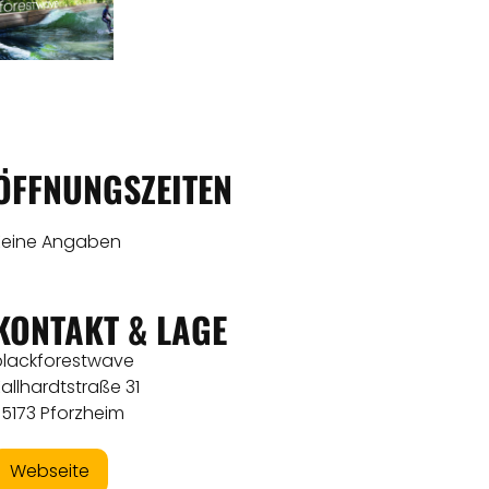
ÖFFNUNGSZEITEN
Keine Angaben
KONTAKT & LAGE
blackforestwave
allhardtstraße 31
75173 Pforzheim
Webseite