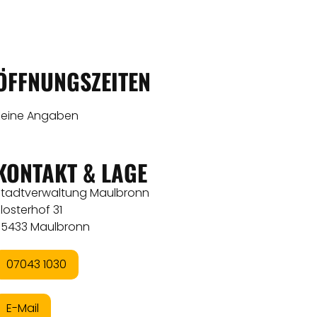
ÖFFNUNGSZEITEN
Keine Angaben
KONTAKT & LAGE
Stadtverwaltung Maulbronn
losterhof 31
75433 Maulbronn
07043 1030
E-Mail