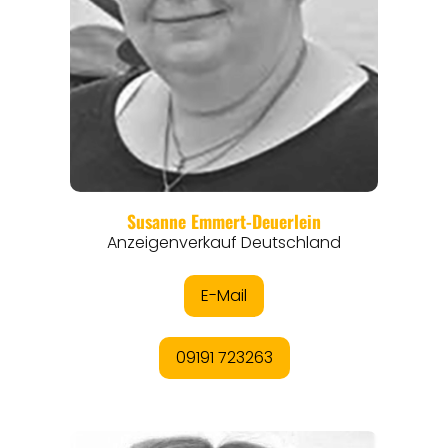
EVENTS
REISEFÜHRER
REISEMAGAZINE
THEMEN
ANGEBOTE