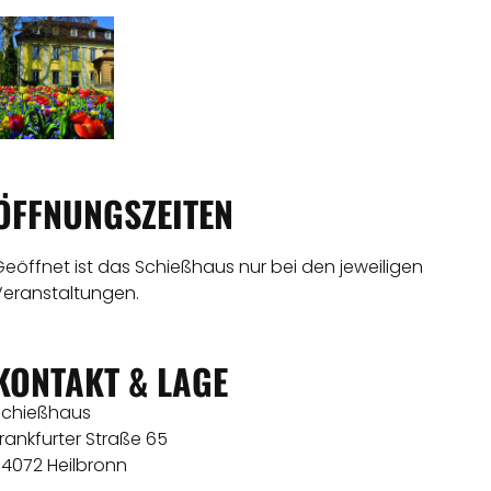
ÖFFNUNGSZEITEN
eöffnet ist das Schießhaus nur bei den jeweiligen
Veranstaltungen.
KONTAKT & LAGE
Schießhaus
rankfurter Straße 65
74072 Heilbronn