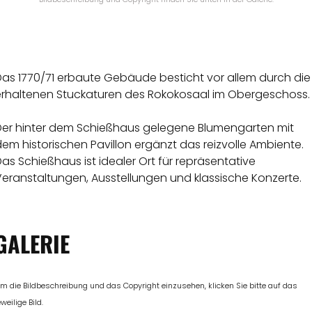
Das 1770/71 erbaute Gebäude besticht vor allem durch die
erhaltenen Stuckaturen des Rokokosaal im Obergeschoss.
Der hinter dem Schießhaus gelegene Blumengarten mit
em historischen Pavillon ergänzt das reizvolle Ambiente.
as Schießhaus ist idealer Ort für repräsentative
Veranstaltungen, Ausstellungen und klassische Konzerte.
GALERIE
m die Bildbeschreibung und das Copyright einzusehen, klicken Sie bitte auf das
eweilige Bild.