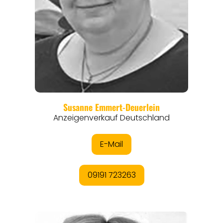
EVENTS
REISEFÜHRER
REISEMAGAZINE
THEMEN
ANGEBOTE