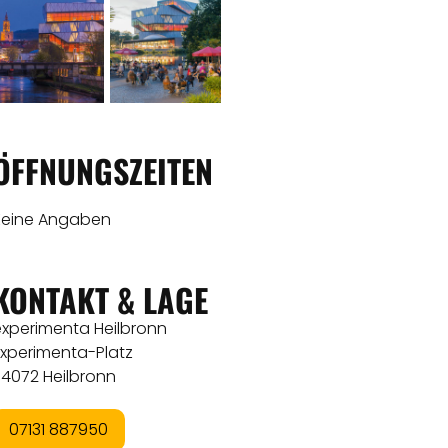
ÖFFNUNGSZEITEN
Keine Angaben
KONTAKT & LAGE
experimenta Heilbronn
Experimenta-Platz
74072 Heilbronn
07131 887950