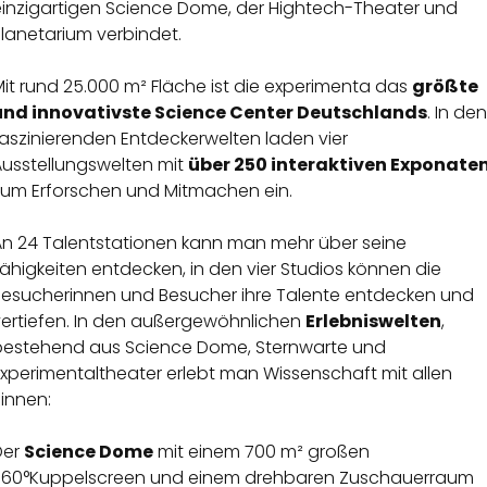
einzigartigen Science Dome, der Hightech-Theater und
Planetarium verbindet.
it rund 25.000 m² Fläche ist die experimenta das
größte
und innovativste Science Center Deutschlands
. In den
aszinierenden Entdeckerwelten laden vier
Ausstellungswelten mit
über 250 interaktiven Exponate
zum Erforschen und Mitmachen ein.
An 24 Talentstationen kann man mehr über seine
ähigkeiten entdecken, in den vier Studios können die
Besucherinnen und Besucher ihre Talente entdecken und
vertiefen. In den außergewöhnlichen
Erlebniswelten
,
bestehend aus Science Dome, Sternwarte und
xperimentaltheater erlebt man Wissenschaft mit allen
innen:
Der
Science Dome
mit einem 700 m² großen
360°Kuppelscreen und einem drehbaren Zuschauerraum