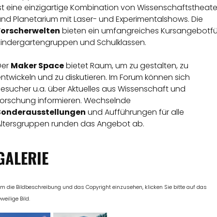
st eine einzigartige Kombination von Wissenschaftstheate
und Planetarium mit Laser- und Experimentalshows. Die
Forscherwelten
bieten ein umfangreiches Kursangebotfü
Kindergartengruppen und Schulklassen.
Der
Maker Space
bietet Raum, um zu gestalten, zu
ntwickeln und zu diskutieren. Im Forum können sich
esucher u.a. über Aktuelles aus Wissenschaft und
Forschung informieren. Wechselnde
Sonderausstellungen
und Aufführungen für alle
Altersgruppen runden das Angebot ab.
GALERIE
m die Bildbeschreibung und das Copyright einzusehen, klicken Sie bitte auf das
eweilige Bild.