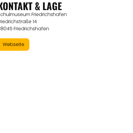
KONTAKT & LAGE
Schulmuseum Friedrichshafen
riedrichstraße 14
88045 Friedrichshafen
Webseite