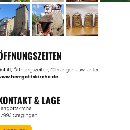
ÖFFNUNGSZEITEN
intritt, Öffnungszeiten, Führungen usw. unter
www.herrgottskirche.de
.
KONTAKT & LAGE
errgottskirche
97993 Creglingen