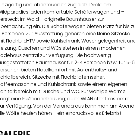
inzigartig und abenteuerlich zugleich. Direkt am
Wildparadies laden komfortable Schäferwagen und –
ersteckt im Wald – originelle Baumhäuser zur
bernachtung ein. Die Schäferwagen bieten Platz für bis z
 Personen. Zur Ausstattung gehören eine kleine Sitzecke
mit Flachbild-TV sowie Kühlschrank, Waschgelegenheit un
Heizung. Duschen und WCs stehen in einem modernen
Badehaus zentral zur Verfügung. Die hochwertig
ausgestatteten Baumhäuser für 2-4 Personen bzw. für 5-6
Personen bieten Hotelkomfort mit Aufenthalts- und
chlafbereich, Sitzecke mit Flachbildfernseher,
Kaffeemaschine und Kühlschrank sowie einem eigenen
Sanitärbereich mit Dusche und WC. Für wohlige Wärme
sorgt eine Fußbodenheizung; auch WLAN steht kostenfrei
zur Verfügung. Von der Veranda aus kann man am Abend
ie Wölfe heulen hören – ein eindrucksvolles Erlebnis!
GALERIE