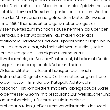
n der Dorfstraße ist ein überdimensionales Spielzimmer un
ietet Kletter- und Rutschmöglichkeiten bei jedem Wetter.
Viele der Attraktionen sind getreu dem Motto „Schwaben
anno 1880“ thematisiert und ganz nebenbei gibt es
Wissenswertes zum mit nach Hause nehmen: ob über den
Weinbau, die schwäbischen Hausfrauen oder das
raditionelle Handwerk. Und weil Tripsdrill seinen Ursprung in
er Gastronomie hat, wird sehr viel Wert auf die Qualität
der Speisen gelegt. Das eigene Gasthaus zur
ltweibermühle, ein Service-Restaurant, ist bekannt für die
ausgezeichnete regionale Küche und seine
Wildspezialitäten – allesamt hausgemacht nach
roßmutters Originalrezept. Die Thematisierung um Karle
olbenfresser – Erfinder der Katapult-Achterbahn
Karacho“ – ist komplettiert: mit dem Fabrikgebäude „Karle
Kolbenfresser & Sohn“ mit Restaurant „Zur Werksküche“ un
agungsbereich „Tüftlerstätte“. Die interaktive
amilienattraktion „Heißer Ofen“ vervollständigt das Areal