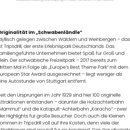
Originalität im „Schwabenländle“
Idyllisch gelegen zwischen Wäldern und Weinbergen – das
st Tripsdrill, der erste Erlebnispark Deutschlands. Das
familiengeführte Unternehmen bietet Spaß für Groß und
lein. Der schwäbische Freizeitpark – 2017 bereits zum
ritten Mal in Folge als „Europe’s Best Theme Park“ mit dem
European Star Award ausgezeichnet – liegt weniger als
ine Autostunde von Stuttgart entfernt.
eit den Ursprüngen im Jahr 1929 sind hier 100 originelle
Attraktionen entstanden – darunter die Holzachterbahn
„Mammut“ und die Katapult-Achterbahn „Karacho“ –zwei
er Highlights für große Besucher. Doch auch die Kleinen
ommen in Tripsdrill voll auf ihre Kosten, denn viele der
ttraktionen sind speziell für sie konzipiert. Das Gaudi-Viert