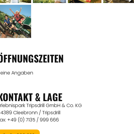
ÖFFNUNGSZEITEN
Keine Angaben
KONTAKT & LAGE
rlebnispark Tripsdrill GmbH & Co. KG
4389 Cleebronn / Tripsdrill
ax: +49 (0) 7135 / 999 666