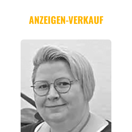
EVENTS
REISEFÜHRER
REISEMAGAZINE
THEMEN
ANGEBOTE