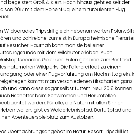
nd begeistert Groß & Klein. Hoch hinaus geht es seit der
Saison 2017 mit dem Höhenflug, einem turbulenten Flug-
uell.
m Wildparadies Tripsdrill gleich nebenan warten Polarwölf
ären und zahlreiche, zumeist in Europa heimische Tierart
auf Besucher. Hautnah kann man sie bei einer
Fütterungsrunde mit dem Wildhüter erleben. Auch
Weißkopfseeadler, Geier und Eulen gehören zum Bestand
es naturnahen Wildparks. Die Falknerei lädt zu einem
Rundgang oder einer Flugvorführung am Nachmittag ein. I
Freigehegen kommt man verschiedenen Hirscharten ganz
ah und kann diese sogar selbst füttern. Neu: 2018 können
auch Fischotter beim Schwimmen und Herumtollen
eobachtet werden. Für alle, die Natur mit allen Sinnen
rleben wollen, gibt es Walderlebnispfad, Barfußpfad und
einen Abenteuerspielplatz zum Austoben.
as Übernachtungsangebot im Natur-Resort Tripsdrill ist