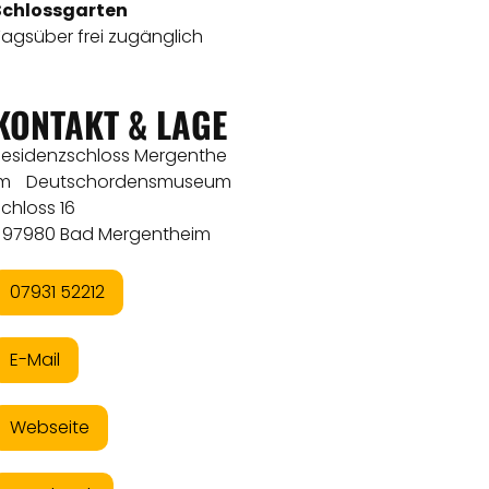
Schlossgarten
Tagsüber frei zugänglich
KONTAKT & LAGE
Residenzschloss Mergenthe
im Deutschordensmuseum
chloss 16
97980 Bad Mergentheim
07931 52212
E-Mail
Webseite