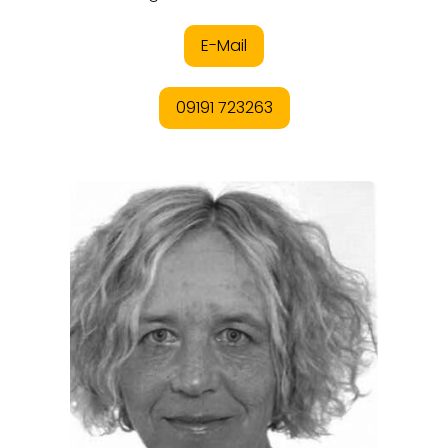
ORTE
EVENTS
REISEFÜHRER
REISEMAGAZINE
THEMEN
ANGEBOTE