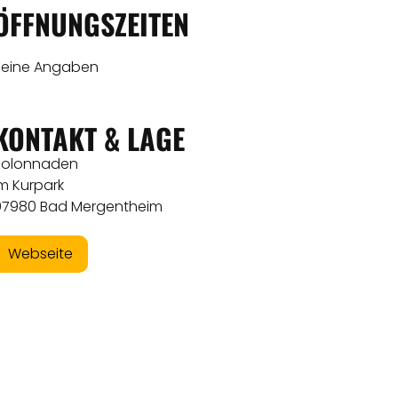
ÖFFNUNGSZEITEN
Keine Angaben
KONTAKT & LAGE
Kolonnaden
m Kurpark
97980 Bad Mergentheim
Webseite