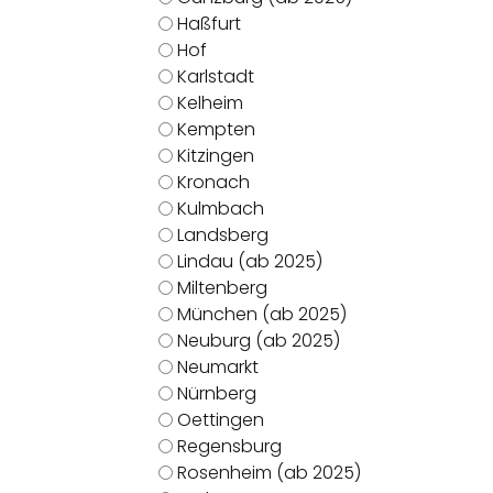
Haßfurt
Hof
Karlstadt
Kelheim
Kempten
Kitzingen
Kronach
Kulmbach
Landsberg
Lindau (ab 2025)
Miltenberg
München (ab 2025)
Neuburg (ab 2025)
Neumarkt
Nürnberg
Oettingen
Regensburg
Rosenheim (ab 2025)