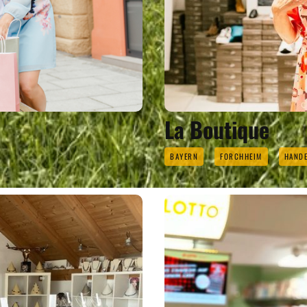
La Boutique
BAYERN
FORCHHEIM
HANDE