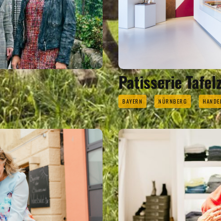
Patisserie Tafel
BAYERN
NÜRNBERG
HANDE