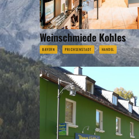
Weinschmiede Kohles
BAYERN
PRICHSENSTADT
HANDEL