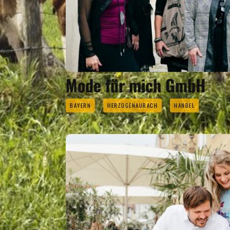
Mode für mich GmbH
BAYERN
HERZOGENAURACH
HANDEL