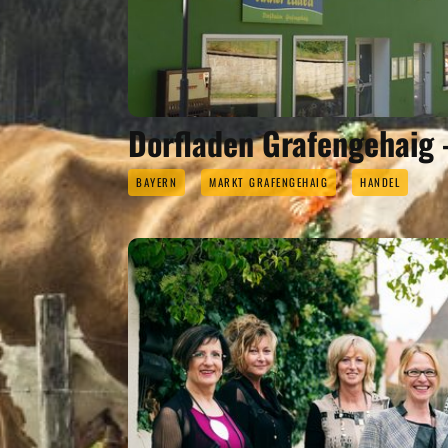
Dorfladen Grafengehaig 
BAYERN
MARKT GRAFENGEHAIG
HANDEL