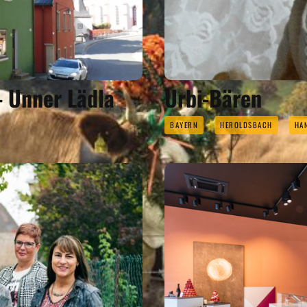
- Unner Lädla
Urbi-Bären
BAYERN
HEROLDSBACH
HA