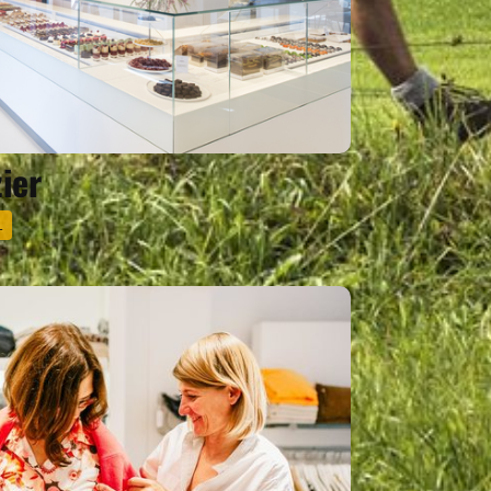
zier
L