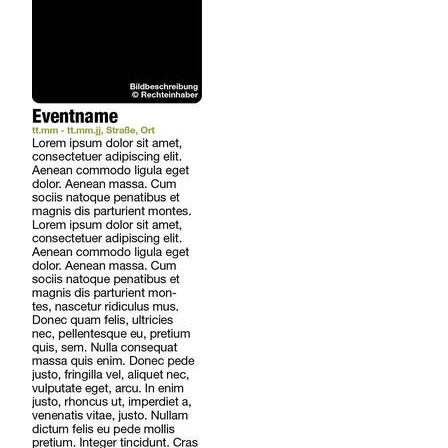
REGIONEN
ORTE
EVENTS
REISEFÜHRER
REISEMAGAZINE
THEMEN