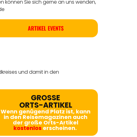
en können Sie sich gerne an uns wenden,
de
ARTIKEL EVENTS
dkreises
und damit in den
GROSSE
ORTS-ARTIKEL
Wenn genügend Platz ist, kann
in den Reisemagazinen auch
der große Orts-Artikel
kostenlos
erscheinen.