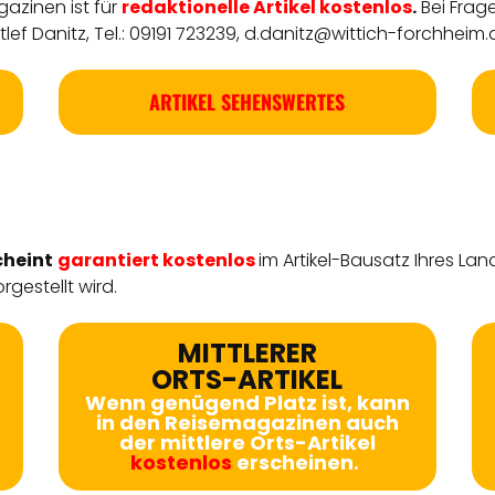
azinen ist für
redaktionelle
Artikel
kostenlos
.
Bei Frag
ef Danitz, Tel.: 09191 723239,
d.danitz@wittich-forchheim.
ARTIKEL SEHENSWERTES
cheint
garantiert kostenlos
im Artikel-Bausatz Ihres Lan
rgestellt wird.
MITTLERER
ORTS-ARTIKEL
Wenn genügend Platz ist, kann
in den Reisemagazinen auch
der mittlere Orts-Artikel
kostenlos
erscheinen.