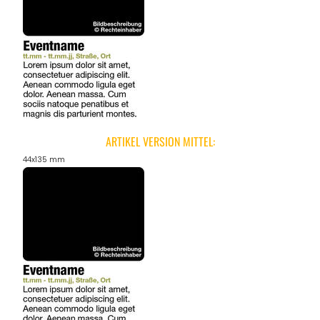
REGIONEN
ORTE
EVENTS
ARTIKEL VERSION MITTEL:
44x135 mm
REISEFÜHRER
REISEMAGAZINE
THEMEN