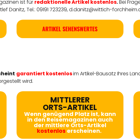
azinen ist für
redaktionelle
Artikel
kostenlos
.
Bei Frag
ef Danitz, Tel.: 09191 723239,
d.danitz@wittich-forchheim.
ARTIKEL SEHENSWERTES
cheint
garantiert kostenlos
im Artikel-Bausatz Ihres Lan
rgestellt wird.
MITTLERER
ORTS-ARTIKEL
Wenn genügend Platz ist, kann
in den Reisemagazinen auch
der mittlere Orts-Artikel
kostenlos
erscheinen.