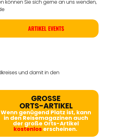
en können Sie sich gerne an uns wenden,
de
ARTIKEL EVENTS
dkreises
und damit in den
GROSSE
ORTS-ARTIKEL
Wenn genügend Platz ist, kann
in den Reisemagazinen auch
der große Orts-Artikel
kostenlos
erscheinen.