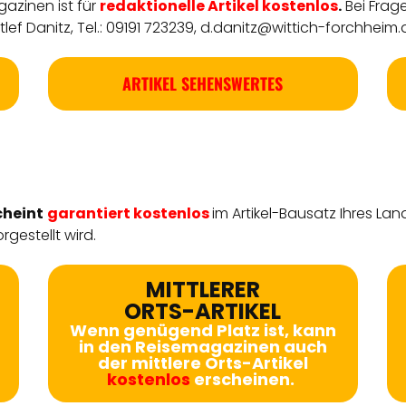
azinen ist für
redaktionelle
Artikel
kostenlos
.
Bei Frag
ef Danitz, Tel.: 09191 723239,
d.danitz@wittich-forchheim.
ARTIKEL SEHENSWERTES
cheint
garantiert kostenlos
im Artikel-Bausatz Ihres Lan
rgestellt wird.
MITTLERER
ORTS-ARTIKEL
Wenn genügend Platz ist, kann
in den Reisemagazinen auch
der mittlere Orts-Artikel
kostenlos
erscheinen.