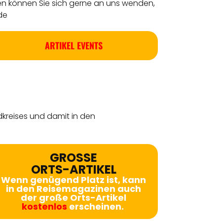
en können Sie sich gerne an uns wenden,
de
ARTIKEL EVENTS
dkreises
und damit in den
GROSSE
ORTS-ARTIKEL
Wenn genügend Platz ist, kann
in den Reisemagazinen auch
der große Orts-Artikel
kostenlos
erscheinen.