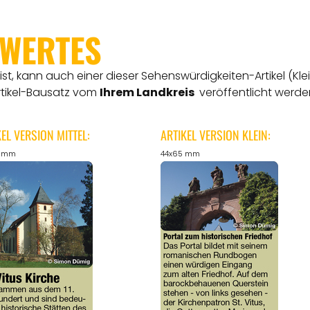
SWERTES
t, kann auch einer dieser Sehenswürdigkeiten-Artikel (Kle
rtikel-Bausatz vom
Ihrem Landkreis
veröffentlicht werde
KEL VERSION MITTEL:
ARTIKEL VERSION KLEIN:
5 mm
44x65 mm