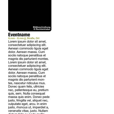
REGIONEN
ORTE
EVENTS
REISEFÜHRER
REISEMAGAZINE
THEMEN