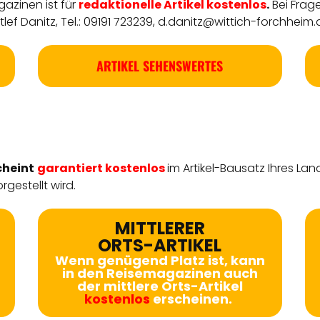
azinen ist für
redaktionelle
Artikel
kostenlos
.
Bei Frag
ef Danitz, Tel.: 09191 723239,
d.danitz@wittich-forchheim.
ARTIKEL SEHENSWERTES
cheint
garantiert kostenlos
im Artikel-Bausatz Ihres Lan
rgestellt wird.
MITTLERER
ORTS-ARTIKEL
Wenn genügend Platz ist, kann
in den Reisemagazinen auch
der mittlere Orts-Artikel
kostenlos
erscheinen.