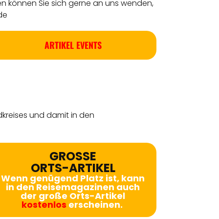
en können Sie sich gerne an uns wenden,
de
ARTIKEL EVENTS
dkreises
und damit in den
GROSSE
ORTS-ARTIKEL
Wenn genügend Platz ist, kann
in den Reisemagazinen auch
der große Orts-Artikel
kostenlos
erscheinen.