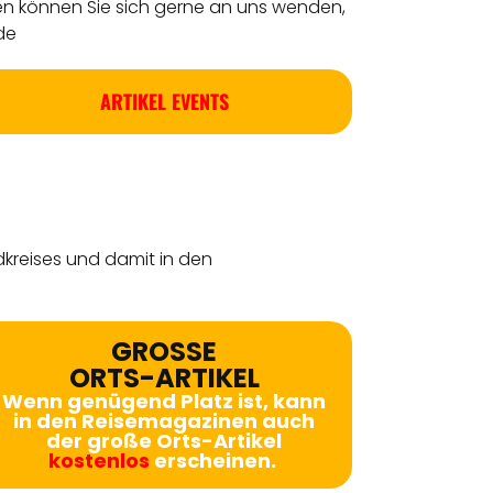
en können Sie sich gerne an uns wenden,
de
ARTIKEL EVENTS
dkreises
und damit in den
GROSSE
ORTS-ARTIKEL
Wenn genügend Platz ist, kann
in den Reisemagazinen auch
der große Orts-Artikel
kostenlos
erscheinen.