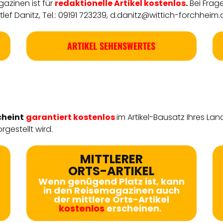
azinen ist für
redaktionelle
Artikel
kostenlos
.
Bei Frag
ef Danitz, Tel.: 09191 723239,
d.danitz@wittich-forchheim.
ARTIKEL SEHENSWERTES
cheint
garantiert kostenlos
im Artikel-Bausatz Ihres Lan
rgestellt wird.
MITTLERER
ORTS-ARTIKEL
Wenn genügend Platz ist, kann
in den Reisemagazinen auch
der mittlere Orts-Artikel
kostenlos
erscheinen.