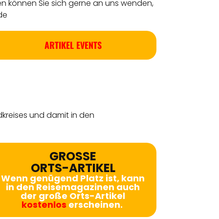
en können Sie sich gerne an uns wenden,
de
ARTIKEL EVENTS
dkreises
und damit in den
GROSSE
ORTS-ARTIKEL
Wenn genügend Platz ist, kann
in den Reisemagazinen auch
der große Orts-Artikel
kostenlos
erscheinen.