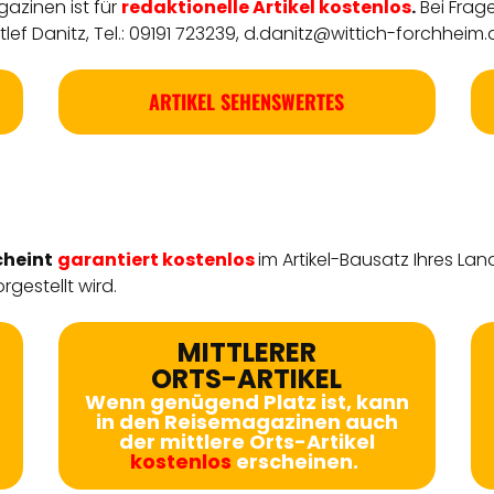
azinen ist für
redaktionelle
Artikel
kostenlos
.
Bei Frag
ef Danitz, Tel.: 09191 723239,
d.danitz@wittich-forchheim.
ARTIKEL SEHENSWERTES
cheint
garantiert kostenlos
im Artikel-Bausatz Ihres Lan
rgestellt wird.
MITTLERER
ORTS-ARTIKEL
Wenn genügend Platz ist, kann
in den Reisemagazinen auch
der mittlere Orts-Artikel
kostenlos
erscheinen.