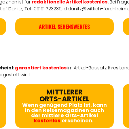
azinen ist für
redaktionelle
Artikel
kostenlos
.
Bei Frag
ef Danitz, Tel.: 09191 723239,
d.danitz@wittich-forchheim.
ARTIKEL SEHENSWERTES
cheint
garantiert kostenlos
im Artikel-Bausatz Ihres Lan
rgestellt wird.
MITTLERER
ORTS-ARTIKEL
Wenn genügend Platz ist, kann
in den Reisemagazinen auch
der mittlere Orts-Artikel
kostenlos
erscheinen.