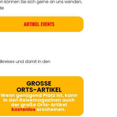
en können Sie sich gerne an uns wenden,
de
ARTIKEL EVENTS
dkreises
und damit in den
GROSSE
ORTS-ARTIKEL
Wenn genügend Platz ist, kann
in den Reisemagazinen auch
der große Orts-Artikel
kostenlos
erscheinen.