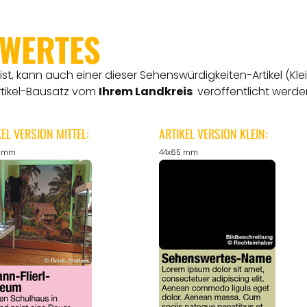
SWERTES
t, kann auch einer dieser Sehenswürdigkeiten-Artikel (Kle
rtikel-Bausatz vom
Ihrem Landkreis
veröffentlicht werde
KEL VERSION MITTEL:
ARTIKEL VERSION KLEIN:
5 mm
44x65 mm