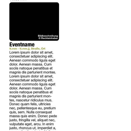
REGIONEN
ORTE
EVENTS
REISEFÜHRER
REISEMAGAZINE
THEMEN