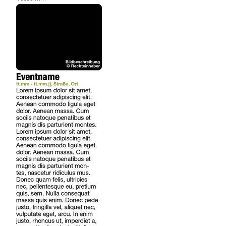
REGIONEN
ORTE
EVENTS
REISEFÜHRER
REISEMAGAZINE
THEMEN