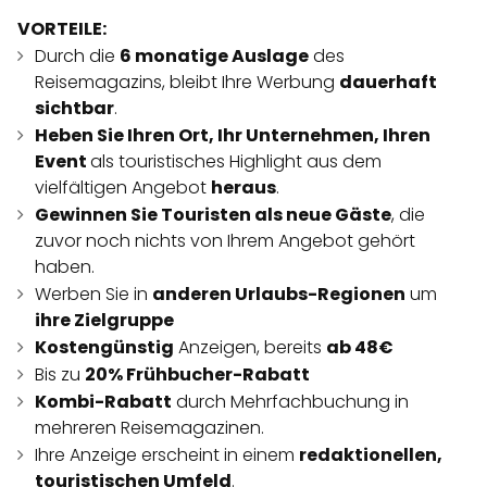
VORTEILE:
Durch die
6 monatige Auslage
des
Reisemagazins, bleibt Ihre Werbung
dauerhaft
sichtbar
.
Heben Sie Ihren Ort, Ihr Unternehmen, Ihren
Event
als touristisches Highlight aus dem
vielfältigen Angebot
heraus
.
Gewinnen Sie Touristen als neue Gäste
, die
zuvor noch nichts von Ihrem Angebot gehört
haben.
Werben Sie in
anderen Urlaubs-Regionen
um
ihre Zielgruppe
Kostengünstig
Anzeigen, bereits
ab 48€
Bis zu
20% Frühbucher-Rabatt
Kombi-Rabatt
durch Mehrfachbuchung in
mehreren Reisemagazinen.
Ihre Anzeige erscheint in einem
redaktionellen,
touristischen Umfeld
.