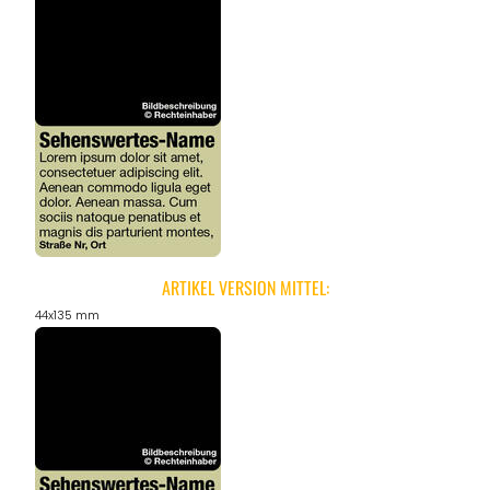
REGIONEN
ORTE
EVENTS
REISEFÜHRER
ARTIKEL VERSION MITTEL:
44x135 mm
REISEMAGAZINE
THEMEN