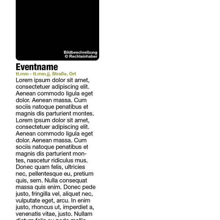
REGIONEN
ORTE
EVENTS
REISEFÜHRER
REISEMAGAZINE
THEMEN