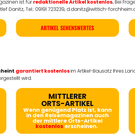
azinen ist für
redaktionelle
Artikel
kostenlos
.
Bei Frag
ef Danitz, Tel.: 09191 723239,
d.danitz@wittich-forchheim.
ARTIKEL SEHENSWERTES
cheint
garantiert kostenlos
im Artikel-Bausatz Ihres Lan
rgestellt wird.
MITTLERER
ORTS-ARTIKEL
Wenn genügend Platz ist, kann
in den Reisemagazinen auch
der mittlere Orts-Artikel
kostenlos
erscheinen.