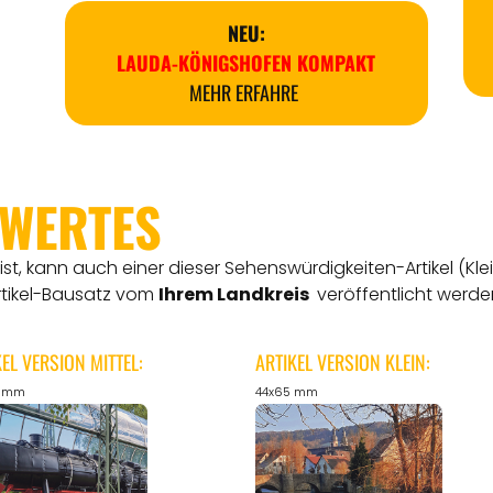
NEU:
LAUDA-KÖNIGSHOFEN KOMPAKT
MEHR ERFAHRE
SWERTES
t, kann auch einer dieser Sehenswürdigkeiten-Artikel (Kle
rtikel-Bausatz vom
Ihrem Landkreis
veröffentlicht werde
KEL VERSION MITTEL:
ARTIKEL VERSION KLEIN:
5 mm
44x65 mm