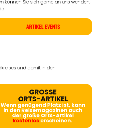
en können Sie sich gerne an uns wenden,
de
ARTIKEL EVENTS
dkreises
und damit in den
GROSSE
ORTS-ARTIKEL
Wenn genügend Platz ist, kann
in den Reisemagazinen auch
der große Orts-Artikel
kostenlos
erscheinen.