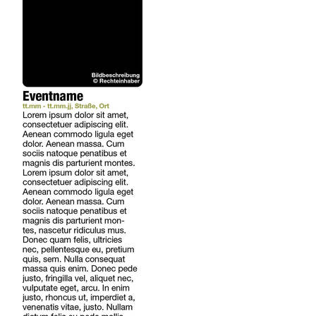
REGIONEN
ORTE
EVENTS
REISEFÜHRER
REISEMAGAZINE
THEMEN