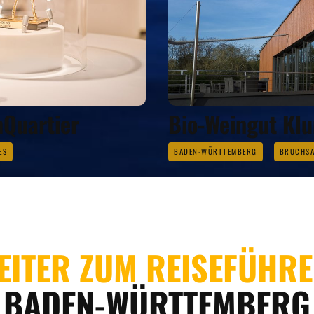
Quartier
Bio-Weingut Kl
ES
BADEN-WÜRTTEMBERG
BRUCHSA
EITER ZUM REISEFÜHR
BADEN-WÜRTTEMBERG