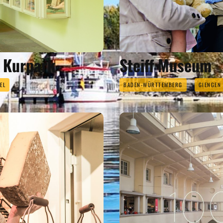
 Kurpark
Steiff Museum
EL
BADEN-WÜRTTEMBERG
GIENGEN