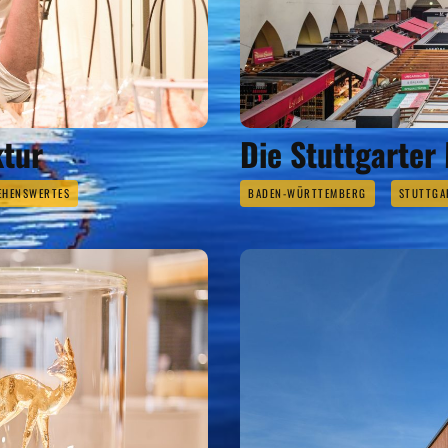
tur
Die Stuttgarter
EHENSWERTES
BADEN-WÜRTTEMBERG
STUTTGA