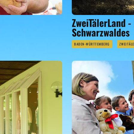
ZweiTälerLand -
Schwarzwaldes
BADEN-WÜRTTEMBERG
ZWEITÄL