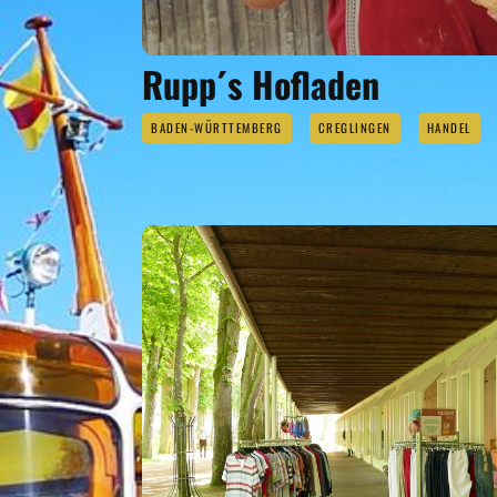
Rupp´s Hofladen
BADEN-WÜRTTEMBERG
CREGLINGEN
HANDEL