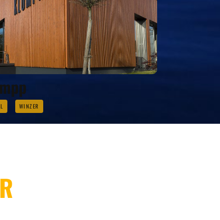
umpp
L
WINZER
ER