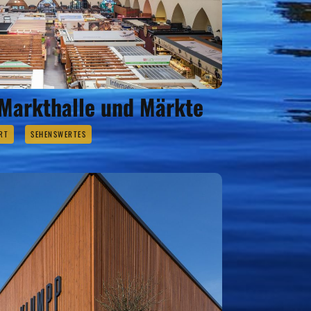
 Markthalle und Märkte
RT
SEHENSWERTES