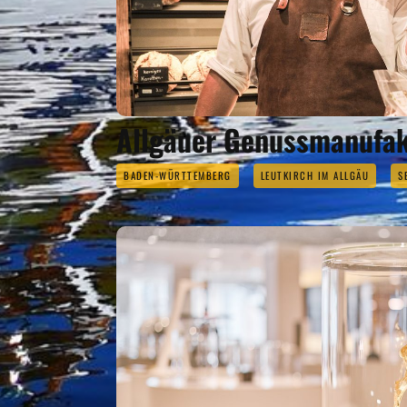
Allgäuer Genussmanufak
BADEN-WÜRTTEMBERG
LEUTKIRCH IM ALLGÄU
S