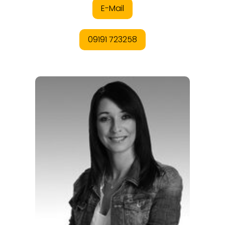
ORTE
EVENTS
REISEFÜHRER
REISEMAGAZINE
THEMEN
ANGEBOTE