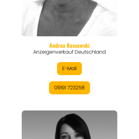
REGIONEN
ORTE
EVENTS
REISEFÜHRER
REISEMAGAZINE
THEMEN