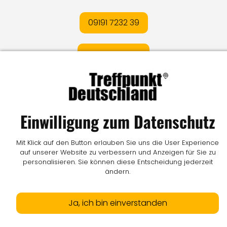
09191 7232 39
E-MAIL SENDEN
Impressum
I
Datenschutz
I
Online-Streitschlichtung
I
AGB
I
Mediadaten
I
Kontakt
I
Vertrag widerrufen
Einwilligung zum Datenschutz
© LW Medien GmbH
Mit Klick auf den Button erlauben Sie uns die User Experience
auf unserer Website zu verbessern und Anzeigen für Sie zu
personalisieren. Sie können diese Entscheidung jederzeit
ändern.
Ja, ich bin einverstanden