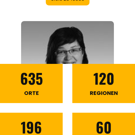
635
120
ORTE
REGIONEN
196
60