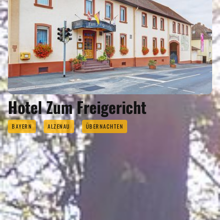
Hotel Zum Freigericht
BAYERN
ALZENAU
ÜBERNACHTEN
REISEMAGAZINE
IN DIESEN REISEMAGAZINEN FINDEN SIE ASCHAFFENBURG UND DEN
LANDKREIS ASCHAFFENBURG