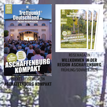
REISEMAGAZIN
WILLKOMMEN IN DER
REGION ASCHAFFENBURG
FRÜHLING/SOMMER 2026
POCKET-REISEMAGAZIN
ASCHAFFENBURG KOMPAKT
2026