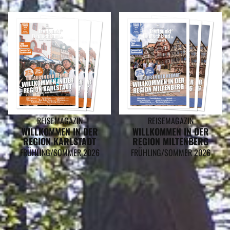
REISEMAGAZIN
REISEMAGAZIN
WILLKOMMEN IN DER
WILLKOMMEN IN DER
REGION KARLSTADT
REGION MILTENBERG
FRÜHLING/SOMMER 2026
FRÜHLING/SOMMER 2026