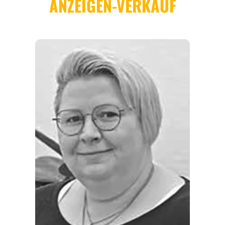
ORTE
EVENTS
REISEFÜHRER
REISEMAGAZINE
THEMEN
ANGEBOTE