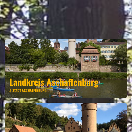
ALZENAU GEHÖRT ZU DEN
REGIONEN
Landkreis Aschaffenburg
& STADT ASCHAFFENBURG