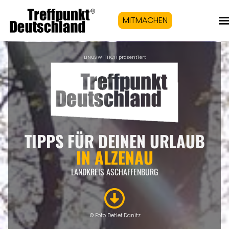
MITMACHEN
LINUS WITTICH präsentiert
TIPPS FÜR DEINEN URLAUB
IN ALZENAU
LANDKREIS ASCHAFFENBURG
© Foto Detlef Danitz