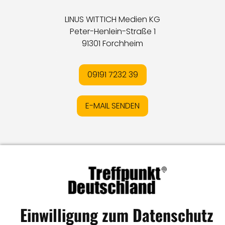
LINUS WITTICH Medien KG
Peter-Henlein-Straße 1
91301 Forchheim
09191 7232 39
E-MAIL SENDEN
Impressum
I
Datenschutz
I
Online-Streitschlichtung
I
AGB
I
Mediadaten
I
Kontakt
I
Vertrag widerrufen
© LW Medien GmbH
Einwilligung zum Datenschutz